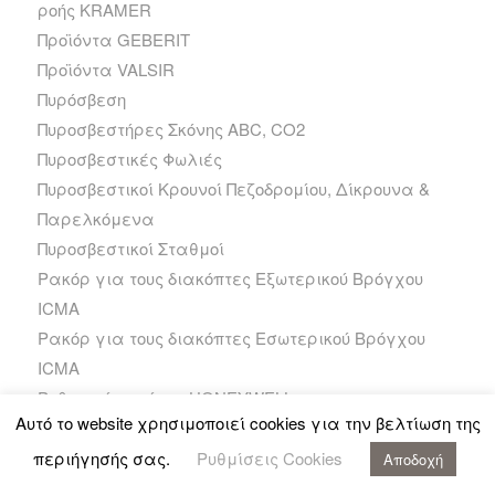
ροής KRAMER
Προϊόντα GEBERIT
Προϊόντα VALSIR
Πυρόσβεση
Πυροσβεστήρες Σκόνης ABC, CO2
Πυροσβεστικές Φωλιές
Πυροσβεστικοί Κρουνοί Πεζοδρομίου, Δίκρουνα &
Παρελκόμενα
Πυροσβεστικοί Σταθμοί
Ρακόρ για τους διακόπτες Εξωτερικού Βρόγχου
ICMA
Ρακόρ για τους διακόπτες Εσωτερικού Βρόγχου
ICMA
Ρυθμιστής καύσης HONEYWELL
Αυτό το website χρησιμοποιεί cookies για την βελτίωση της
Σειρά TN
Σειρά TN -X
περιήγησής σας.
Ρυθμίσεις Cookies
Αποδοχή
Σειρά TN +PRO+