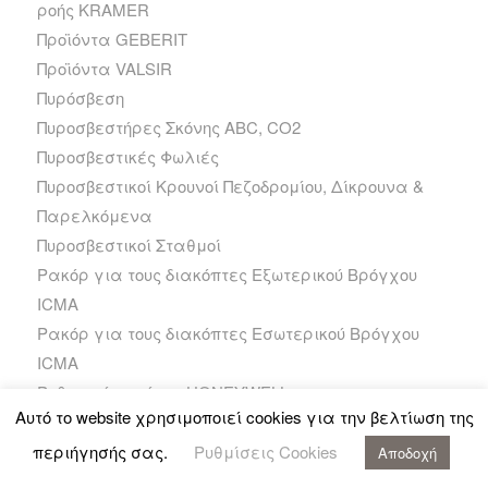
ροής KRAMER
Προϊόντα GEBERIT
Προϊόντα VALSIR
Πυρόσβεση
Πυροσβεστήρες Σκόνης ABC, CO2
Πυροσβεστικές Φωλιές
Πυροσβεστικοί Κρουνοί Πεζοδρομίου, Δίκρουνα &
Παρελκόμενα
Πυροσβεστικοί Σταθμοί
Ρακόρ για τους διακόπτες Εξωτερικού Βρόγχου
ICMA
Ρακόρ για τους διακόπτες Εσωτερικού Βρόγχου
ICMA
Ρυθμιστής καύσης HONEYWELL
Αυτό το website χρησιμοποιεί cookies για την βελτίωση της
Σειρά TN
Σειρά TN -X
περιήγησής σας.
Ρυθμίσεις Cookies
Αποδοχή
Σειρά TN +PRO+