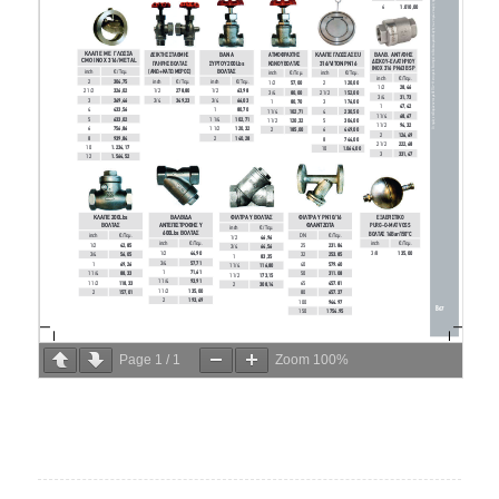
Page
1
/
1
Zoom
100%