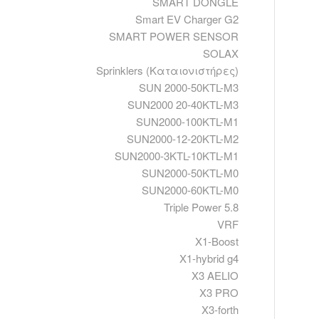
SMART DONGLE
Smart EV Charger G2
SMART POWER SENSOR
SOLAX
Sprinklers (Καταιονιστήρες)
SUN 2000-50KTL-M3
SUN2000 20-40KTL-M3
SUN2000-100KTL-M1
SUN2000-12-20KTL-M2
SUN2000-3KTL-10KTL-M1
SUN2000-50KTL-M0
SUN2000-60KTL-M0
Triple Power 5.8
VRF
X1-Boost
X1-hybrid g4
X3 AELIO
X3 PRO
X3-forth