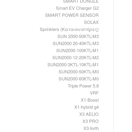
SMART DONGLE
Smart EV Charger G2
SMART POWER SENSOR
SOLAX
Sprinklers (Καταιονιστήρες)
SUN 2000-50KTL-M3
SUN2000 20-40KTL-M3
SUN2000-100KTL-M1
SUN2000-12-20KTL-M2
SUN2000-3KTL-10KTL-M1
SUN2000-50KTL-M0
SUN2000-60KTL-M0
Triple Power 5.8
VRF
X1-Boost
X1-hybrid g4
X3 AELIO
X3 PRO
X3-forth