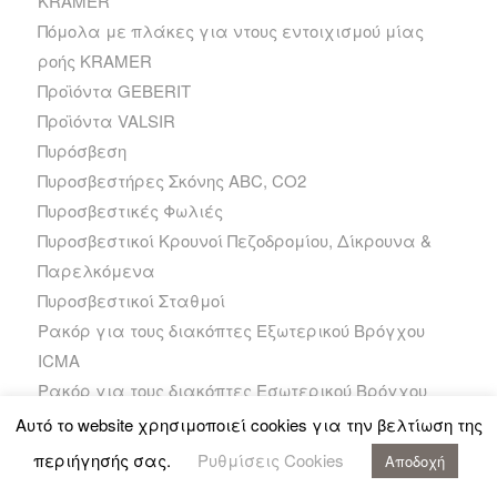
KRAMER
Πόμολα με πλάκες για ντους εντοιχισμού μίας
ροής KRAMER
Προϊόντα GEBERIT
Προϊόντα VALSIR
Πυρόσβεση
Πυροσβεστήρες Σκόνης ABC, CO2
Πυροσβεστικές Φωλιές
Πυροσβεστικοί Κρουνοί Πεζοδρομίου, Δίκρουνα &
Παρελκόμενα
Πυροσβεστικοί Σταθμοί
Ρακόρ για τους διακόπτες Εξωτερικού Βρόγχου
ICMA
Ρακόρ για τους διακόπτες Εσωτερικού Βρόγχου
ICMA
Αυτό το website χρησιμοποιεί cookies για την βελτίωση της
Ρυθμιστής καύσης HONEYWELL
περιήγησής σας.
Ρυθμίσεις Cookies
Αποδοχή
Σειρά TN