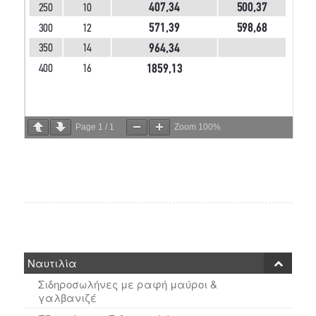
Page
1
/
1
Zoom
100%
Ναυτιλία
Σιδηροσωλήνες με ραφή μαύροι &
γαλβανιζέ