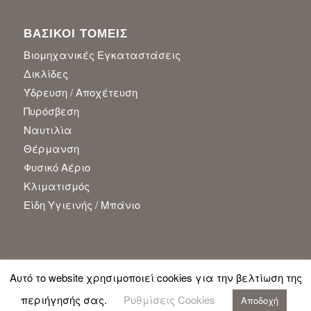
ΒΑΣΙΚΟΙ ΤΟΜΕΙΣ
Βιομηχανικές Εγκαταστάσεις
Δικλίδες
Ύδρευση / Αποχέτευση
Πυρόσβεση
Ναυτιλία
Θέρμανση
Φυσικό Αέριο
Κλιματισμός
Είδη Υγιεινής / Μπάνιο
Αυτό το website χρησιμοποιεί cookies για την βελτίωση της
© Copyright - Gioxas AEBE |
Πολιτική Απορρήτου
|
Όροι Πώλησης &
περιήγησής σας.
Ρυθμίσεις Cookies
Αποδοχή
Πληρωμής