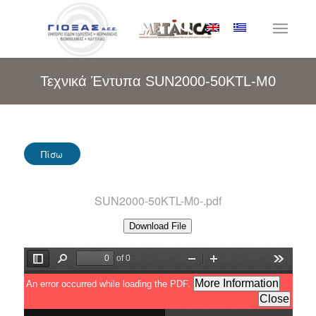
Τεχνικά Έντυπα SUN2000-50KTL-M0
Πίσω
SUN2000-50KTL-M0-.pdf
Download File