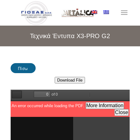
Τεχνικά Έντυπα X3-PRO G2
Πίσω
Download File