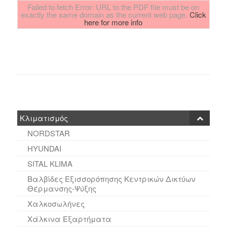
Failed to fetch Error: URL to the PDF file must be on
exactly the same domain as the current web page.
Click
here for more info
Κλιματισμός
NORDSTAR
HYUNDAI
SITAL KLIMA
Βαλβίδες Εξισσορόπησης Κεντρικών Δικτύων
Θέρμανσης-Ψύξης
Χαλκοσωλήνες
Χάλκινα Εξαρτήματα