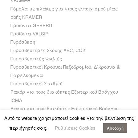
KRAMER
Πόμολα με πλάκες για ντους εντοιχισμού μίας
ροής KRAMER
Προϊόντα GEBERIT
Προϊόντα VALSIR
Πυρόσβεση
Πυροσβεστήρες Σκόνης ABC, CO2
Πυροσβεστικές Φωλιές
Πυροσβεστικοί Κρουνοί Πεζοδρομίου, Δίκρουνα &
Παρελκόμενα
Πυροσβεστικοί Σταθμοί
Ρακόρ για τους διακόπτες Εξωτερικού Βρόγχου
ICMA
Ρακόρ για τους διακόπτες Εσωτερικού Βρόγχου
ICMA
Αυτό το website χρησιμοποιεί cookies για την βελτίωση της
Ρυθμιστής καύσης HONEYWELL
περιήγησής σας.
Ρυθμίσεις Cookies
Αποδοχή
Σειρά TN