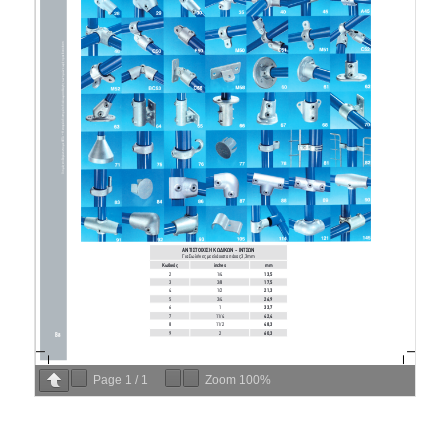
Page
1
/
1
Zoom
100%