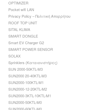
OPTIMIZER
Pocket wifi LAN
Privacy Policy – Πολιτική Απορρήτου
ROOF TOP UNIT
SITAL KLIMA
SMART DONGLE
Smart EV Charger G2
SMART POWER SENSOR
SOLAX
Sprinklers (Καταιονιστήρες)
SUN 2000-50KTL-M3
SUN2000 20-40KTL-M3
SUN2000-100KTL-M1
SUN2000-12-20KTL-M2
SUN2000-3KTL-10KTL-M1
SUN2000-50KTL-M0
SUN2000-60KTL-M0