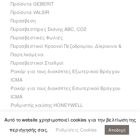
Προϊόντα GEBERIT
Προϊόντα VALSIR
Πυρόσβεση
Πυροσβεστήρες Σκόνης ABC, CO2
Πυροσβεστικές Φωλιές
Πυροσβεστικοί Κρουνοί Πεζοδρομίου, Δίκρουνα &
Παρελκόμενα
Πυροσβεστικοί Σταθμοί
Ρακόρ για τους διακόπτες Εξωτερικού Βρόγχου
ICMA
Ρακόρ για τους διακόπτες Εσωτερικού Βρόγχου
ICMA
Ρυθμιστής καύσης HONEYWELL
Σειρά TN
Αυτό το website χρησιμοποιεί cookies για την βελτίωση της
Σειρά TN -X
περιήγησής σας.
Ρυθμίσεις Cookies
Σειρά TN +PRO+
Αποδοχή
Σειρά TN Plus