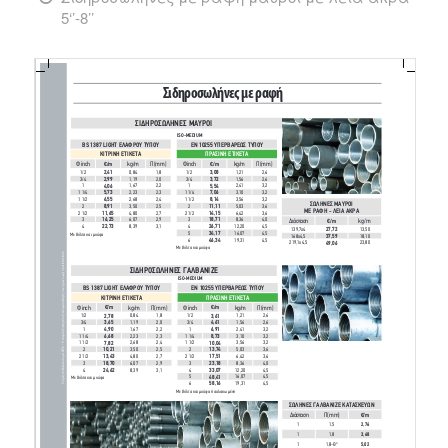
5‘’-8’’