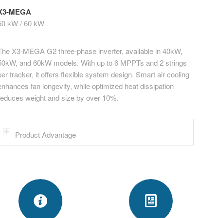
X3-MEGA
50 kW / 60 kW
The X3-MEGA G2 three-phase inverter, available in 40kW,
50kW, and 60kW models. With up to 6 MPPTs and 2 strings
per tracker, it offers flexible system design. Smart air cooling
enhances fan longevity, while optimized heat dissipation
reduces weight and size by over 10%.
Product Advantage