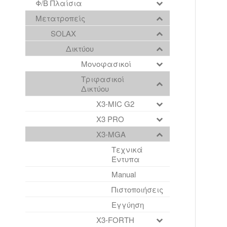
Φ/Β Πλαίσια
Μετατροπείς
SOLAX
Δικτύου
Μονοφασικοί
Τριφασικοί
Δικτύου
X3-MIC G2
X3 PRO
X3-MGA
Τεχνικά
Έντυπα
Manual
Πιστοποιήσεις
Εγγύηση
X3-FORTH