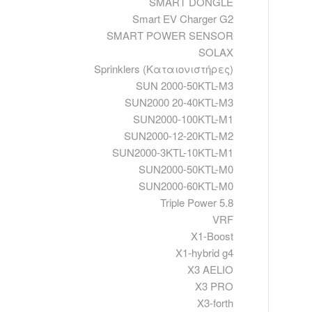
SMART DONGLE
Smart EV Charger G2
SMART POWER SENSOR
SOLAX
Sprinklers (Καταιονιστήρες)
SUN 2000-50KTL-M3
SUN2000 20-40KTL-M3
SUN2000-100KTL-M1
SUN2000-12-20KTL-M2
SUN2000-3KTL-10KTL-M1
SUN2000-50KTL-M0
SUN2000-60KTL-M0
Triple Power 5.8
VRF
X1-Boost
X1-hybrid g4
X3 AELIO
X3 PRO
X3-forth