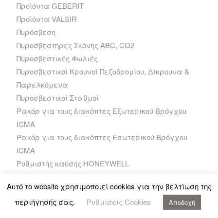
Προϊόντα GEBERIT
Προϊόντα VALSIR
Πυρόσβεση
Πυροσβεστήρες Σκόνης ABC, CO2
Πυροσβεστικές Φωλιές
Πυροσβεστικοί Κρουνοί Πεζοδρομίου, Δίκρουνα &
Παρελκόμενα
Πυροσβεστικοί Σταθμοί
Ρακόρ για τους διακόπτες Εξωτερικού Βρόγχου
ICMA
Ρακόρ για τους διακόπτες Εσωτερικού Βρόγχου
ICMA
Ρυθμιστής καύσης HONEYWELL
Σειρά TN
Αυτό το website χρησιμοποιεί cookies για την βελτίωση της
Σειρά TN -X
περιήγησής σας.
Ρυθμίσεις Cookies
Σειρά TN +PRO+
Αποδοχή
Σειρά TN Plus