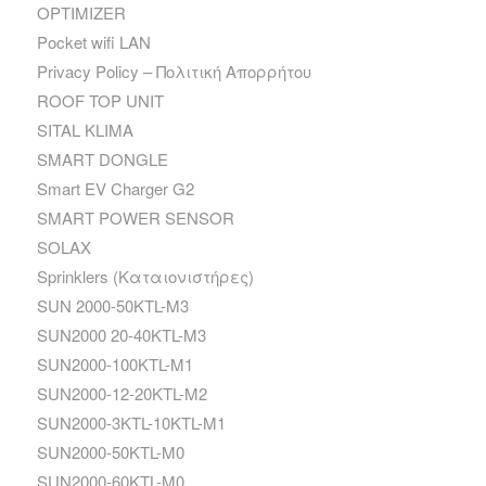
OPTIMIZER
Pocket wifi LAN
Privacy Policy – Πολιτική Απορρήτου
ROOF TOP UNIT
SITAL KLIMA
SMART DONGLE
Smart EV Charger G2
SMART POWER SENSOR
SOLAX
Sprinklers (Καταιονιστήρες)
SUN 2000-50KTL-M3
SUN2000 20-40KTL-M3
SUN2000-100KTL-M1
SUN2000-12-20KTL-M2
SUN2000-3KTL-10KTL-M1
SUN2000-50KTL-M0
SUN2000-60KTL-M0