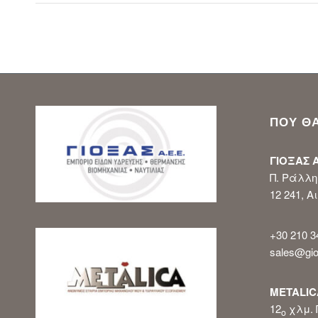
ΠΟΥ ΘΑ
ΓΙΟΞΑΣ Α
Π. Ράλλη 
12 241, 
+30 210 3
sales@gio
METALICA
12
χλμ. 
ο