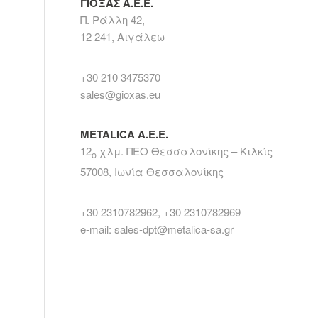
ΓΙΟΞΑΣ Α.Ε.Ε.
Π. Ράλλη 42,
12 241, Αιγάλεω
+30 210 3475370
sales@gioxas.eu
METALICA Α.Ε.Ε.
12
χλμ. ΠΕΟ Θεσσαλονίκης – Κιλκίς
ο
57008, Ιωνία Θεσσαλονίκης
+30 2310782962, +30 2310782969
e-mail: sales-dpt@metalica-sa.gr