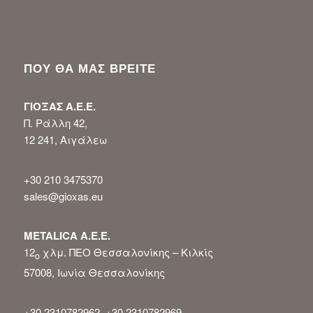
ΠΟΥ ΘΑ ΜΑΣ ΒΡΕΙΤΕ
ΓΙΟΞΑΣ Α.Ε.Ε.
Π. Ράλλη 42,
12 241, Αιγάλεω
+30 210 3475370
sales@gioxas.eu
METALICA Α.Ε.Ε.
12
χλμ. ΠΕΟ Θεσσαλονίκης – Κιλκίς
ο
57008, Ιωνία Θεσσαλονίκης
+30 2310782962, +30 2310782969