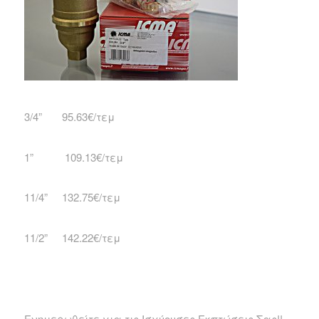
3/4” 95.63€/τεμ
1” 109.13€/τεμ
11/4” 132.75€/τεμ
11/2” 142.22€/τεμ
Ενημερωθείτε για τις Ισχύουσες Εκπτώσεις Σας!!